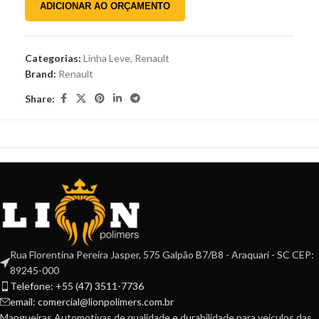
ADICIONAR AO ORÇAMENTO
Categorias:
Linha Leve
,
Renault
Brand:
Renault
Share:
Rua Florentina Pereira Jasper, 575 Galpão B7/B8 - Araquari - SC CEP:
89245-000
Telefone: +55 (47) 3511-7736
email: comercial@lionpolimers.com.br
Mangueiras Automotivas de qualidade e durabilidade para veículos das