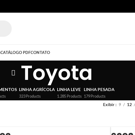
G
CATÁLOGO PDF
CONTATO
Toyota
MENTOS
LINHA AGRÍCOLA
LINHA LEVE
LINHA PESADA
ucts
323 Products
1.285 Products
179 Products
Exibir
9
12