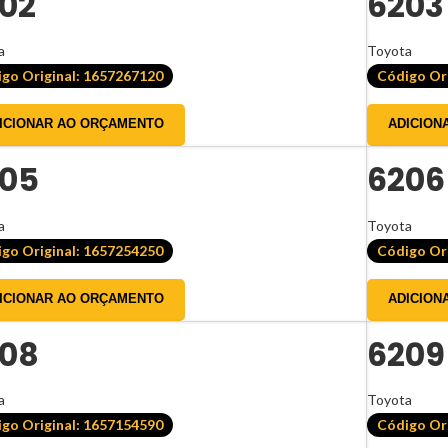
02
6203
a
Toyota
go Original: 1657267120
Código Or
ICIONAR AO ORÇAMENTO
ADICION
05
6206
a
Toyota
go Original: 1657254250
Código Or
ICIONAR AO ORÇAMENTO
ADICION
08
6209
a
Toyota
go Original: 1657154590
Código Or