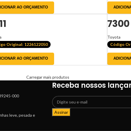
ICIONAR AO ORÇAMENTO
ADICION
11
7300
a
Toyota
go Original: 1226122050
Código Or
ICIONAR AO ORÇAMENTO
ADICION
Carregar mais produtos
Receba nossos lança
: 89245-000
Assinar
inhas leve, pesada e