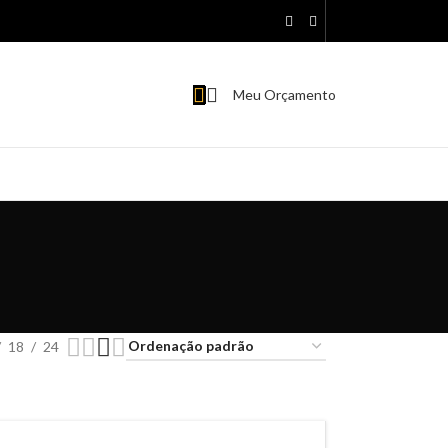
Meu Orçamento
18
24