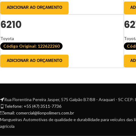
Willys
ADICIONAR AO ORÇAMENTO
AD
6210
62
Toyota
Toyot
Código Original: 122622260
Códi
ADICIONAR AO ORÇAMENTO
AD
Rua Florentina Pereira Jasper, 575 Galpão B7/B8 - Araquari - SC CEP
Telefone: +55 (47) 3511-7736
email: comercial@lionpolimers.com.br
Mangueiras Automotivas de qualidade e durabilidade para veículos das l
agrícola