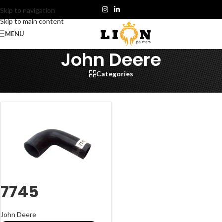
Skip to navigation
Skip to main content
MENU
John Deere
Categories
Início
/
Linha Agrícola
/
John Deere
7745
John Deere