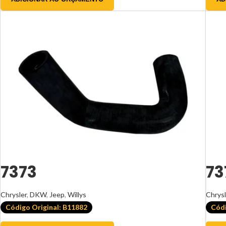
7373
73
Chrysler
,
DKW
,
Jeep
,
Willys
Chrysl
Código Original: B11882
Códi