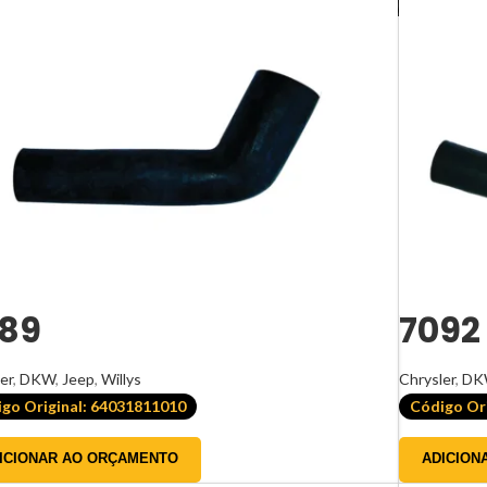
89
7092
er
,
DKW
,
Jeep
,
Willys
Chrysler
,
DK
go Original: 64031811010
Código Ori
ICIONAR AO ORÇAMENTO
ADICION