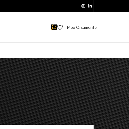
Meu Orçamento
8
24