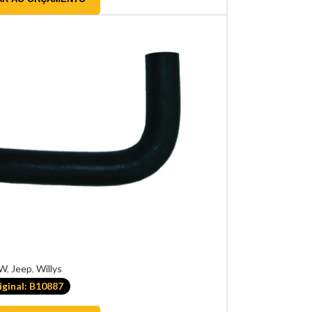
W
,
Jeep
,
Willys
ginal: B10887