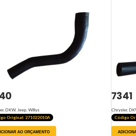
40
7341
er
,
DKW
,
Jeep
,
Willys
Chrysler
,
DK
go Original: 271022010A
Código Or
ICIONAR AO ORÇAMENTO
ADICION