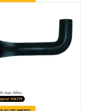
W
,
Jeep
,
Willys
ginal: 906779
AR AO ORÇAMENTO