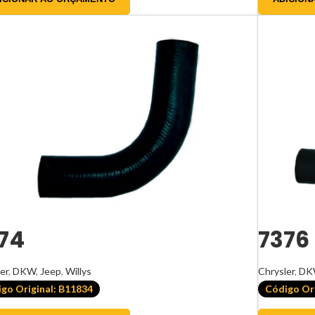
74
7376
er
,
DKW
,
Jeep
,
Willys
Chrysler
,
DK
go Original: B11834
Código Ori