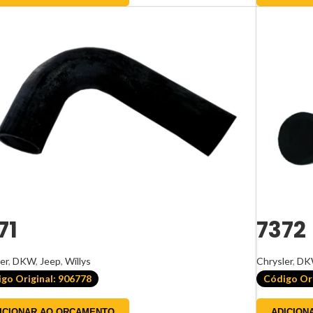
71
7372
er
,
DKW
,
Jeep
,
Willys
Chrysler
,
DK
go Original: 906778
Código Ori
ICIONAR AO ORÇAMENTO
ADICION