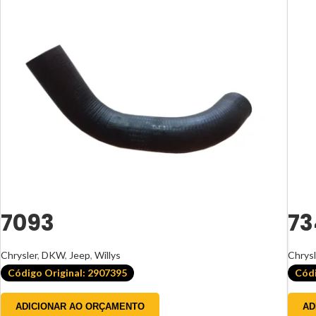
7093
73
Chrysler
,
DKW
,
Jeep
,
Willys
Chrysl
Código Original: 2907395
Códi
ADICIONAR AO ORÇAMENTO
AD