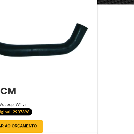
 CM
W
,
Jeep
,
Willys
ginal: 2907396
AR AO ORÇAMENTO