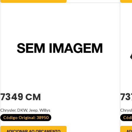
7349 CM
73
Chrysler
,
DKW
,
Jeep
,
Willys
Chrysl
Código Original: 38950
Códi
ADICIONAR AO ORÇAMENTO
AD