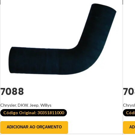
Gordini
Honda
Hyundai
Isuzu
Jeep
Kia
Mercedes-Benz
Mitsubishi
Nissan
7088
70
Peugeot
Renault
Chrysler
,
DKW
,
Jeep
,
Willys
Chrysl
Código Original: 30351811000
Códi
Toyota
Volkswagen
ADICIONAR AO ORÇAMENTO
AD
Willys