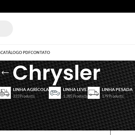
G
CATÁLOGO PDF
CONTATO
Chrysler
LINHA AGRÍCOLA
LINHA LEVE
LINHA PESADA
323 Products
1.285 Products
179 Products
Exibir
9
12
1