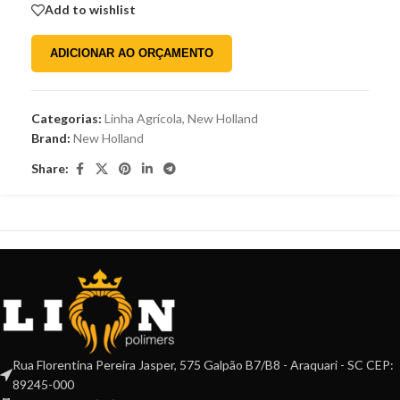
Add to wishlist
ADICIONAR AO ORÇAMENTO
Categorias:
Linha Agrícola
,
New Holland
Brand:
New Holland
Share:
Rua Florentina Pereira Jasper, 575 Galpão B7/B8 - Araquari - SC CEP:
89245-000