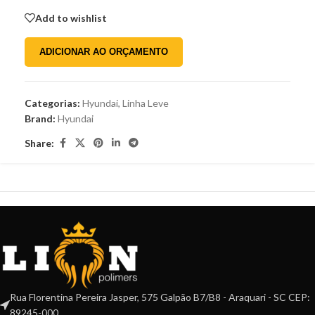
Add to wishlist
ADICIONAR AO ORÇAMENTO
Categorias:
Hyundai
,
Linha Leve
Brand:
Hyundai
Share:
Rua Florentina Pereira Jasper, 575 Galpão B7/B8 - Araquari - SC CEP:
89245-000