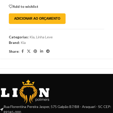
Add to wishlist
ADICIONAR AO ORÇAMENTO
Categorias:
Kia
,
Linha Leve
Brand:
Kia
Share:
Rua Florentina Pereira Jasper, 575 Galpão B7/B8 - Araquari - SC CEP:
89245-000