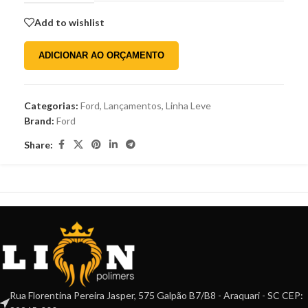
Add to wishlist
ADICIONAR AO ORÇAMENTO
Categorias:
Ford
,
Lançamentos
,
Linha Leve
Brand:
Ford
Share:
Rua Florentina Pereira Jasper, 575 Galpão B7/B8 - Araquari - SC CEP: