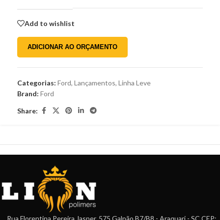
Add to wishlist
ADICIONAR AO ORÇAMENTO
Categorias:
Ford
,
Lançamentos
,
Linha Leve
Brand:
Ford
Share:
Rua Florentina Pereira Jasper, 575 Galpão B7/B8 - Araquari - SC CEP: