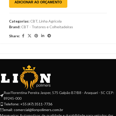
ADICIONAR AO ORÇAMENTO
Categorias:
CBT
,
Linha Agrícola
Brand:
CBT - Tratores e Colheitadeiras
Share:
Rua Florentina Pereira Jasper, 575 Galpão B7/B8 - Araquari - SC CEP:
89245-000
Telefone: +55 (47) 3511-7736
email: comercial@lionpolimers.com.br
Mangueiras Automotivas de qualidade e durabilidade para veículos das