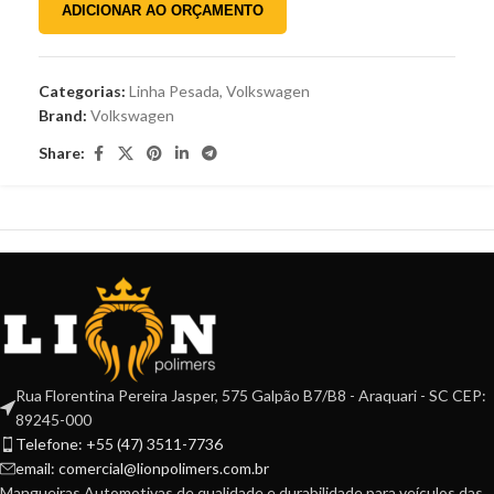
ADICIONAR AO ORÇAMENTO
Categorias:
Linha Pesada
,
Volkswagen
Brand:
Volkswagen
Share:
Rua Florentina Pereira Jasper, 575 Galpão B7/B8 - Araquari - SC CEP:
89245-000
Telefone: +55 (47) 3511-7736
email: comercial@lionpolimers.com.br
Mangueiras Automotivas de qualidade e durabilidade para veículos das