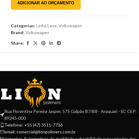
ADICIONAR AO ORÇAMENTO
Categorias:
Linha Leve
,
Volkswagen
Brand:
Volkswagen
Share:
Rua Florentina Pereira Jasper, 575 Galpão B7/B8 - Araquari - SC CEP:
89245-000
Telefone: +55 (47) 3511-7736
email: comercial@lionpolimers.com.br
Mangueiras Automotivas de qualidade e durabilidade para veículos das