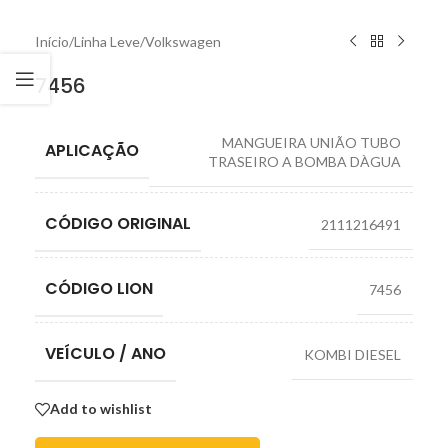
Início
/
Linha Leve
/
Volkswagen
7456
MANGUEIRA UNIÃO TUBO
APLICAÇÃO
TRASEIRO A BOMBA DÀGUA
CÓDIGO ORIGINAL
2111216491
CÓDIGO LION
7456
VEÍCULO / ANO
KOMBI DIESEL
Add to wishlist