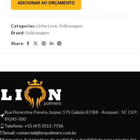
ADICIONAR AO ORÇAMENTO
Categorias:
Linha Leve
,
Volkswagen
Brand:
Volkswagen
Share:
Rua Florentina Pereira Jasper, 575 Galpão B7/B8 - Araquari - SC CEP:
89245-000
Telefone: +55 (47) 3511-7736
email: comercial@lionpolimers.com.br
Mangueiras Automotivas de qualidade e durabilidade para veículos das