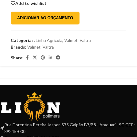
Add to wishlist
ADICIONAR AO ORÇAMENTO
Categorias:
Linha Agrícola
,
Valmet
,
Valtra
Brands:
Valmet
,
Valtra
Share:
Rua Florentina Pereira Jasper, 575 Galpão B7/B8 - Araquari - SC CEP:
89245-000