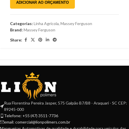
ADICIONAR AO ORÇAMENTO
Categorias:
Linha Agrícola
,
Massey Ferguson
Brand:
Massey Ferguson
Share:
Rua Florentina Pereira Jasper, 575 Galpão B7/B8 - Araquari - SC CEP:
89245-000
Telefone: +55 (47) 3511-7736
email: comercial@lionpolimers.com.br
Mangueiras Automotivas de qualidade e durabilidade para veículos das