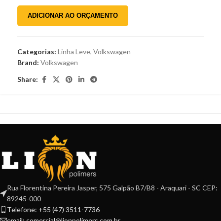
ADICIONAR AO ORÇAMENTO
Categorias:
Linha Leve
,
Volkswagen
Brand:
Volkswagen
Share:
Rua Florentina Pereira Jasper, 575 Galpão B7/B8 - Araquari - SC CEP:
89245-000
Telefone: +55 (47) 3511-7736
email: comercial@lionpolimers.com.br