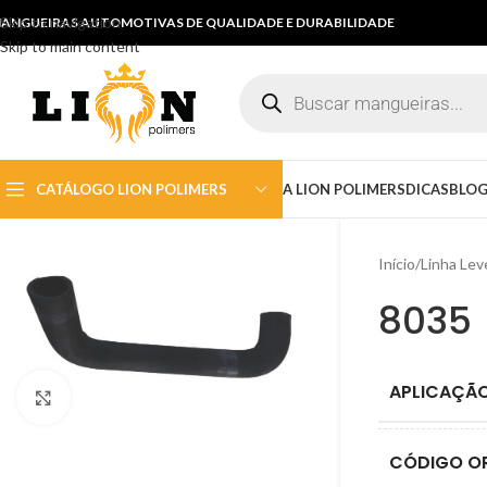
Skip to navigation
ANGUEIRAS AUTOMOTIVAS DE QUALIDADE E DURABILIDADE
Skip to main content
CATÁLOGO LION POLIMERS
A LION POLIMERS
DICAS
BLO
Início
/
Linha Lev
Citroen
Chrysler
8035
DKW
Fiat
APLICAÇÃ
Click to enlarge
Ford
GM
CÓDIGO OR