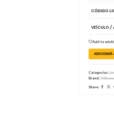
Gordini
Honda
CÓDIGO LI
Hyundai
Isuzu
VEÍCULO /
Jeep
Add to wishl
Kia
Mercedes-Benz
ADICIONAR
Mitsubishi
Nissan
Categorias:
Li
Brand:
Volksw
Peugeot
Share:
Renault
Toyota
Volkswagen
Willys