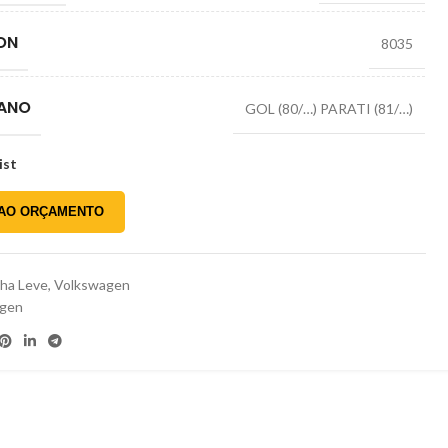
ON
8035
 ANO
GOL (80/…) PARATI (81/…)
ist
 AO ORÇAMENTO
nha Leve
,
Volkswagen
agen