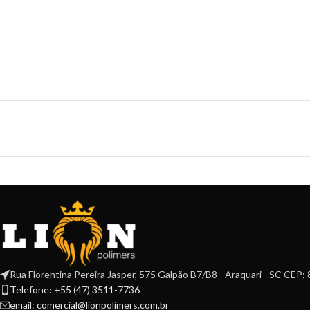
Rua Florentina Pereira Jasper, 575 Galpão B7/B8 - Araquari - SC CEP
Telefone: +55 (47) 3511-7736
email: comercial@lionpolimers.com.br