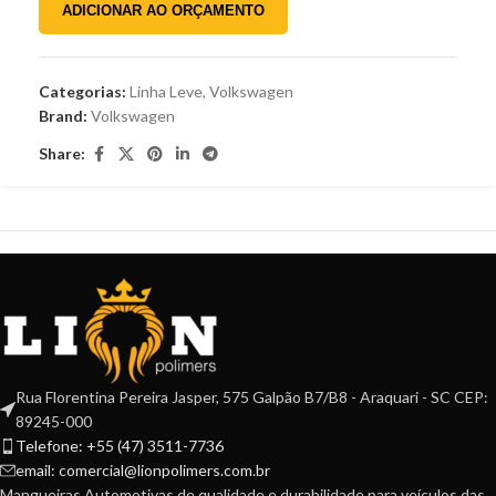
ADICIONAR AO ORÇAMENTO
Categorias:
Linha Leve
,
Volkswagen
Brand:
Volkswagen
Share:
Rua Florentina Pereira Jasper, 575 Galpão B7/B8 - Araquari - SC CEP:
89245-000
Telefone: +55 (47) 3511-7736
email: comercial@lionpolimers.com.br
Mangueiras Automotivas de qualidade e durabilidade para veículos das