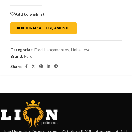
Add to wishlist
ADICIONAR AO ORÇAMENTO
Categorias:
Ford
,
Lançamentos
,
Linha Leve
Brand:
Ford
Share:
Rua Florentina Pereira Jasper, 575 Galpão B7/B8 - Araquari - SC CEP: