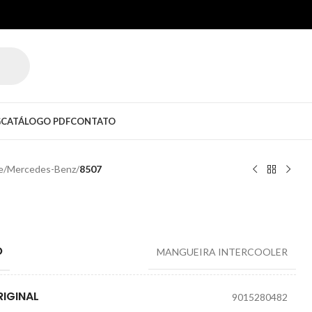
G
CATÁLOGO PDF
CONTATO
e
/
Mercedes-Benz
/
8507
O
MANGUEIRA INTERCOOLER
IGINAL
9015280482