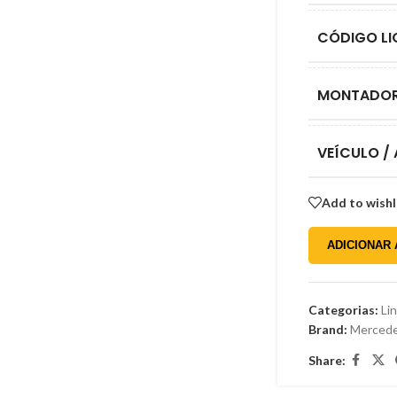
Gordini
Honda
CÓDIGO LI
Hyundai
Isuzu
MONTADO
Jeep
VEÍCULO /
Kia
Mercedes-Benz
Add to wishl
Mitsubishi
Nissan
ADICIONAR
Peugeot
Renault
Categorias:
Li
Brand:
Mercede
Toyota
Share:
Volkswagen
Willys