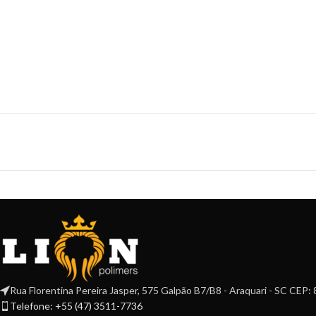
Rua Florentina Pereira Jasper, 575 Galpão B7/B8 - Araquari - SC CEP
Telefone: +55 (47) 3511-7736