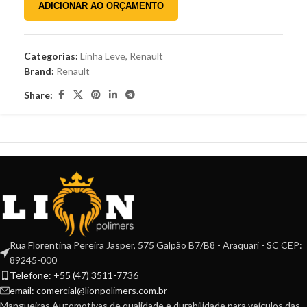
ADICIONAR AO ORÇAMENTO
Categorias:
Linha Leve
,
Renault
Brand:
Renault
Share:
Rua Florentina Pereira Jasper, 575 Galpão B7/B8 - Araquari - SC CEP:
89245-000
Telefone: +55 (47) 3511-7736
email: comercial@lionpolimers.com.br
Mangueiras Automotivas de qualidade e durabilidade para veículos das