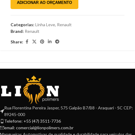
ADICIONAR AO ORÇAMENTO
Categorias:
Linha Leve
,
Renault
Brand:
Renault
Share:
Rua Florentina Pereira Jasper, 575 Galpão B7/B8 - Araquari - SC CEP:
89245-000
Telefone: +55 (47) 3511-7736
email: comercial@lionpolimers.com.br
Mangueiras Automotivas de qualidade e durabilidade para veículos das