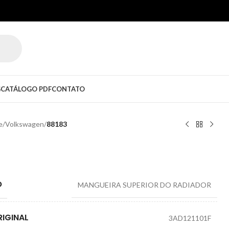
G
CATÁLOGO PDF
CONTATO
e
/
Volkswagen
/
88183
O
MANGUEIRA SUPERIOR DO RADIADOR
IGINAL
3AD121101F