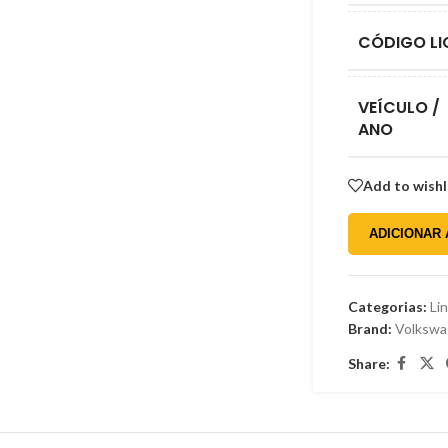
Gordini
Honda
CÓDIGO LI
Hyundai
Isuzu
VEÍCULO /
ANO
Jeep
Kia
Add to wishl
Mercedes-Benz
ADICIONAR
Mitsubishi
Nissan
Categorias:
Li
Peugeot
Brand:
Volksw
Renault
Share:
Toyota
Volkswagen
Willys