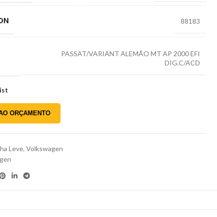
ON
88183
PASSAT/VARIANT ALEMÃO MT AP 2000 EFI
DIG.C/ACD
ist
 AO ORÇAMENTO
nha Leve
,
Volkswagen
agen