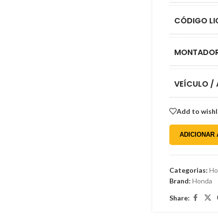
Gordini
Honda
CÓDIGO LI
Hyundai
Isuzu
MONTADO
Jeep
VEÍCULO /
Kia
Mercedes-Benz
Add to wishl
Mitsubishi
Nissan
ADICIONAR
Peugeot
Renault
Categorias:
Ho
Brand:
Honda
Toyota
Share:
Volkswagen
Willys