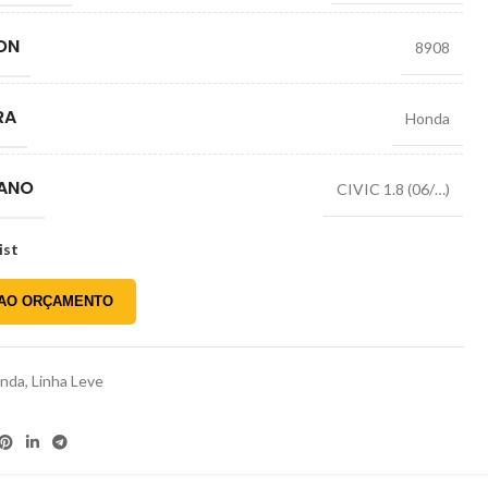
ON
8908
RA
Honda
 ANO
CIVIC 1.8 (06/…)
ist
 AO ORÇAMENTO
nda
,
Linha Leve