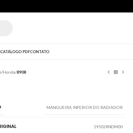
G
CATÁLOGO PDF
CONTATO
e
/
Honda
/
8908
O
MANGUEIRA INFERIOR DO RADIADOR
IGINAL
19502RNDM00