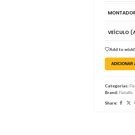
Gordini
Honda
MONTADO
Hyundai
Isuzu
VEÍCULO (
Jeep
Add to wishl
Kia
Mercedes-Benz
ADICIONAR
Mitsubishi
Nissan
Categorias:
Fia
Brand:
Fiatallis
Peugeot
Share:
Renault
Toyota
Volkswagen
Willys