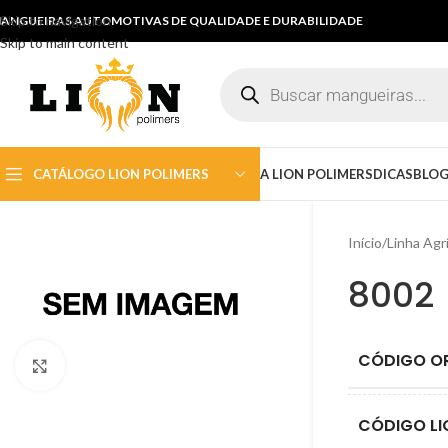
Skip to navigation
ANGUEIRAS AUTOMOTIVAS DE QUALIDADE E DURABILIDADE
Skip to main content
CATÁLOGO LION POLIMERS
A LION POLIMERS
DICAS
BLO
Início
/
Linha Agr
Citroen
Chrysler
8002
DKW
Fiat
CÓDIGO OR
Click to enlarge
Ford
GM
CÓDIGO LI