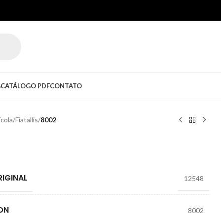
G
CATÁLOGO PDF
CONTATO
ícola
/
Fiatallis
/
8002
IGINAL
12548
ON
8002