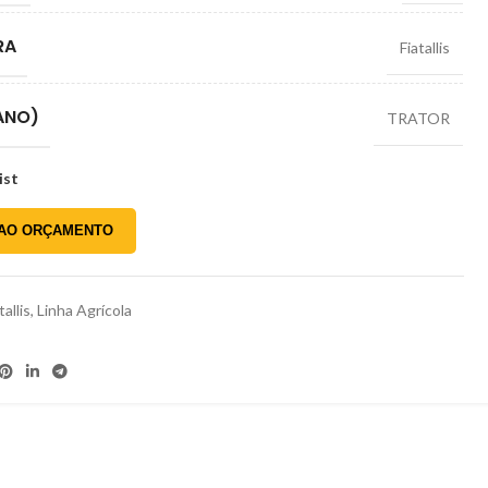
RA
Fiatallis
ANO)
TRATOR
ist
 AO ORÇAMENTO
tallis
,
Linha Agrícola