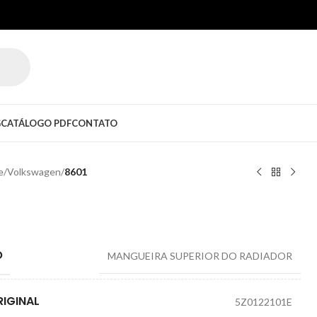
G
CATÁLOGO PDF
CONTATO
e
/
Volkswagen
/
8601
O
MANGUEIRA SUPERIOR DO RADIADOR
IGINAL
5Z0122101E