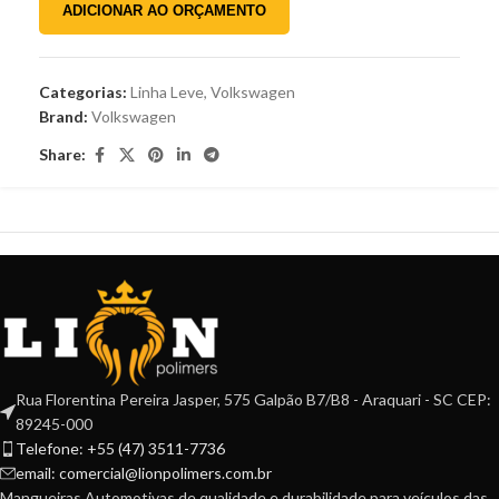
ADICIONAR AO ORÇAMENTO
Categorias:
Linha Leve
,
Volkswagen
Brand:
Volkswagen
Share:
Rua Florentina Pereira Jasper, 575 Galpão B7/B8 - Araquari - SC CEP:
89245-000
Telefone: +55 (47) 3511-7736
email: comercial@lionpolimers.com.br
Mangueiras Automotivas de qualidade e durabilidade para veículos das